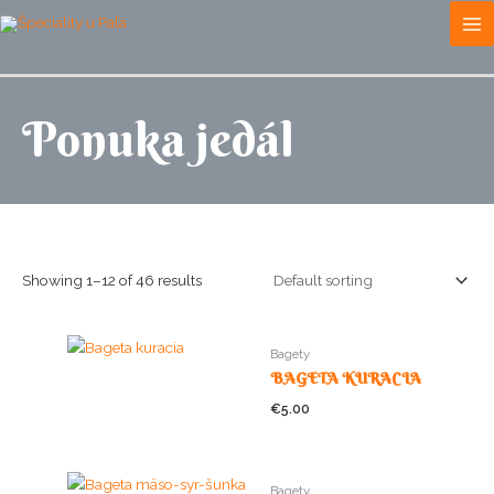
Skip
to
content
Ponuka jedál
Showing 1–12 of 46 results
Bagety
BAGETA KURACIA
€
5.00
Bagety