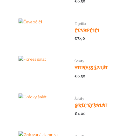
€
6.50
Z grillu
ČEVAPČIČI
€
7.90
Šaláty
FITNESS ŠALÁT
€
6.50
Šaláty
GRÉCKY ŠALÁT
€
4.00