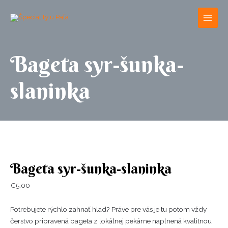
Skip
to
content
Bageta syr-šunka-
slaninka
Bageta
Bageta syr-šunka-slaninka
syr-
šunka-
€
5.00
slaninka
quantity
Potrebujete rýchlo zahnať hlad? Práve pre vás je tu potom vždy
čerstvo pripravená bageta z lokálnej pekárne naplnená kvalitnou